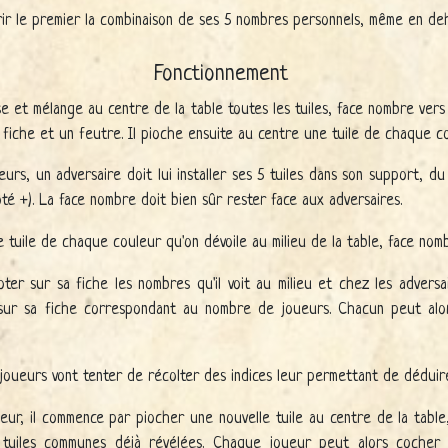
ir le premier la combinaison de ses 5 nombres personnels, même en deh
Fonctionnement
e et mélange au centre de la table toutes les tuiles, face nombre ver
fiche et un feutre. Il pioche ensuite au centre une tuile de chaque co
urs, un adversaire doit lui installer ses 5 tuiles dans son support, du
té +). La face nombre doit bien sûr rester face aux adversaires.
 tuile de chaque couleur qu'on dévoile au milieu de la table, face nombr
ter sur sa fiche les nombres qu'il voit au milieu et chez les advers
ur sa fiche correspondant au nombre de joueurs. Chacun peut alor
s joueurs vont tenter de récolter des indices leur permettant de déduir
oueur, il commence par piocher une nouvelle tuile au centre de la tab
 tuiles communes déjà révélées. Chaque joueur peut alors cocher