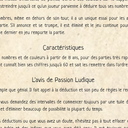
estreindre jusqu'à ce qu'un joueur parvienne à déduire tous ses nombre
mbres, même en dehors de son tour, il a un unique essai pour les ann
tie. S'il annonce et se trompe, il est éliminé et le jeu continue pour
le dernier en jeu remporte la partie.
Caractéristiques
e nombres et de couleurs à partir de 8 ans, pour des parties très rap
nt connaît bien ses chiffres jusqu'à 60 et sait les remettre dans l'ordre
L'avis de Passion Ludique
imple que génial. Il fait appel à la déduction et son peu de règles le re
ous demandez des intervalles de commencer toujours par une tuile du 
et d'éliminer beaucoup de possibilité la plupart du temps.
s déductions ou que vous avez un doute, n'hésitez pas à tout effacer 