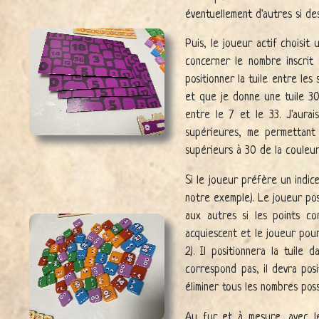
éventuellement d'autres si des
Puis, le joueur actif choisit
concerner le nombre inscrit s
positionner la tuile entre les 
et que je donne une tuile 30
entre le 7 et le 33. J'aura
supérieures, me permettant 
supérieurs à 30 de la couleur
Si le joueur préfère un indice
notre exemple). Le joueur pos
aux autres si les points co
acquiescent et le joueur pou
2). Il positionnera la tuil
correspond pas, il devra posi
éliminer tous les nombres pos
Au fur et à mesure, avec les