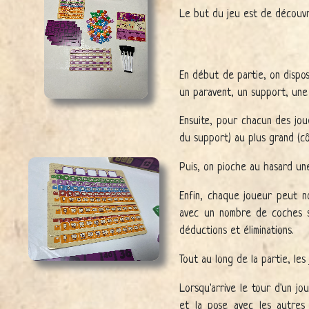
Le but du jeu est de découvr
En début de partie, on dispos
un paravent, un support, une 
Ensuite, pour chacun des joue
du support) au plus grand (cô
Puis, on pioche au hasard une
Enfin, chaque joueur peut no
avec un nombre de coches s
déductions et éliminations.
Tout au long de la partie, le
Lorsqu'arrive le tour d'un j
et la pose avec les autres