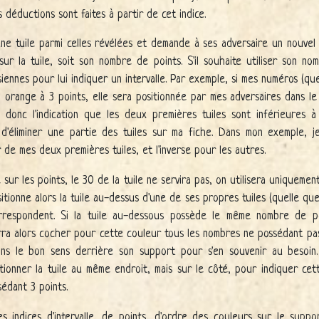
 déductions sont faites à partir de cet indice.
 une tuile parmi celles révélées et demande à ses adversaire un nouvel 
ur la tuile, soit son nombre de points. S'il souhaite utiliser son nom
siennes pour lui indiquer un intervalle. Par exemple, si mes numéros (que 
 orange à 3 points, elle sera positionnée par mes adversaires dans l
is donc l'indication que les deux premières tuiles sont inférieures
d'éliminer une partie des tuiles sur ma fiche. Dans mon exemple, j
 de mes deux premières tuiles, et l'inverse pour les autres.
 sur les points, le 30 de la tuile ne servira pas, on utilisera uniqueme
itionne alors la tuile au-dessus d'une de ses propres tuiles (quelle qu
rrespondent. Si la tuile au-dessous possède le même nombre de poin
rra alors cocher pour cette couleur tous les nombres ne possédant pas
e dans le bon sens derrière son support pour s'en souvenir au besoi
tionner la tuile au même endroit, mais sur le côté, pour indiquer cett
sédant 3 points.
 indices d'intervalle, de points, d'ordre des couleurs sur le support