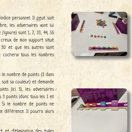
indice personnel. Il peut soit
bre, les adversaires vont lui
j'ignore) sont 1, 7, 33, 44, 55
e creux de mon support situé
 à 30 et que les autres sont
e cocherai tous les nombres
nt le nombre de points (3 dans
e soit sa couleur) et demande
ts (ici 3), les adversaires
 3 points (donc tous les 1 et
n. Si le nombre de points ne
e différence. Il pourra alors
 et d'élimination des tuiles