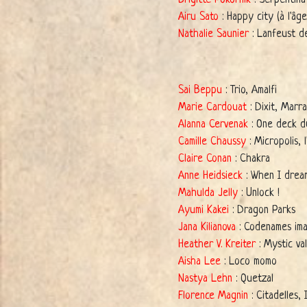
Airu Sato
: Happy city (à l'âg
Nathalie Saunier
: Lanfeust de
Sai Beppu
: Trio, Amalfi
Marie Cardouat
: Dixit, Marr
Alanna Cervenak
: One deck 
Camille Chaussy
: Micropolis, l
Claire Conan
: Chakra
Anne Heidsieck
: When I drea
Mahulda Jelly
: Unlock !
Ayumi Kakei
: Dragon Parks
Jana Kilianova
: Codenames im
Heather V. Kreiter
: Mystic va
Aisha Lee
: Loco momo
Nastya Lehn
: Quetzal
Florence Magnin
: Citadelles, 