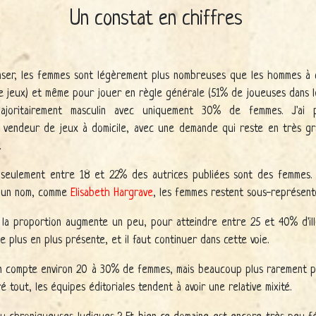
Un constat en chiffres
nser, les femmes sont légèrement plus nombreuses que les hommes à
jeux) et même pour jouer en règle générale (51% de joueuses dans le g
ajoritairement masculin avec uniquement 30% de femmes. J'ai 
 vendeur de jeux à domicile, avec une demande qui reste en très gr
.
s, seulement entre 18 et 22% des autrices publiées sont des femmes.
it un nom, comme
Elisabeth Hargrave
, les femmes restent sous-représent
, la proportion augmente un peu, pour atteindre entre 25 et 40% d'illu
de plus en plus présente, et il faut continuer dans cette voie.
on compte environ 20 à 30% de femmes, mais beaucoup plus rarement pr
é tout, les équipes éditoriales tendent à avoir une relative mixité.