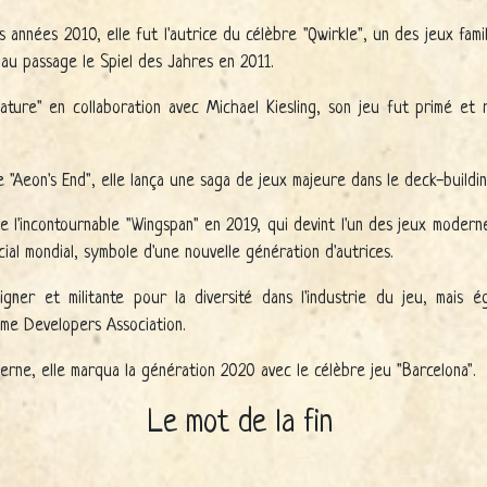
s années 2010, elle fut l'autrice du célèbre "Qwirkle", un des jeux fam
au passage le Spiel des Jahres en 2011.
ature" en collaboration avec Michael Kiesling, son jeu fut primé e
e "Aeon's End", elle lança une saga de jeux majeure dans le deck-buildin
e l'incontournable "Wingspan" en 2019, qui devint l'un des jeux moderne
ial mondial, symbole d'une nouvelle génération d'autrices.
igner et militante pour la diversité dans l'industrie du jeu, mais é
ame Developers Association.
erne, elle marqua la génération 2020 avec le célèbre jeu "Barcelona".
Le mot de la fin