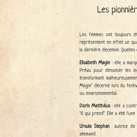
Les pionniè
Les femmes ont toujours été
représentent en effet un qua
la dernière décennie. Quelles
Elisabeth Magie
: elle a marq
Prévu pour dénoncer les in
transformant malheureusement
Magie" décerné lors du festi
ou environnemental.
Doris Matthäus
: elle a cont
"6 qui prend". Elle a été l'u
Ursula Stephan
: autrice de 
allemand.