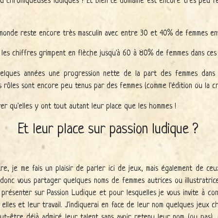
 ou chroniqueuses ludiques ? Et bien ce domaine est encore très peu f
e monde reste encore très masculin avec entre 30 et 40% de femmes env
, les chiffres grimpent en flèche jusqu'à 60 à 80% de femmes dans ces 
elques années une progression nette de la part des femmes dans c
ns rôles sont encore peu tenus par des femmes (comme l'édition ou la cr
rer qu'elles y ont tout autant leur place que les hommes !
Et leur place sur passion ludique ?
e, je me fais un plaisir de parler ici de jeux, mais également de ceu
ai donc vous partager quelques noms de femmes autrices ou illustratri
s présenter sur Passion Ludique et pour lesquelles je vous invite à con
elles et leur travail. J'indiquerai en face de leur nom quelques jeux c
eut-être déjà admiré leur talent sans avoir retenu leur nom (ou pas), 