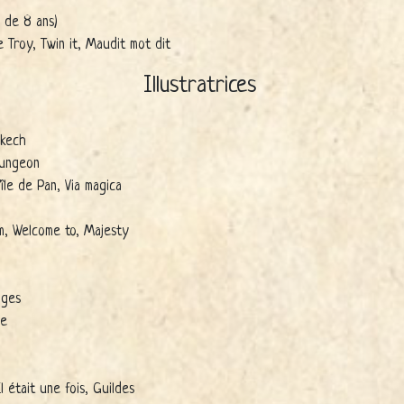
e de 8 ans)
 Troy, Twin it, Maudit mot dit
Illustratrices
akech
dungeon
'île de Pan, Via magica
m, Welcome to, Majesty
ages
le
Il était une fois, Guildes