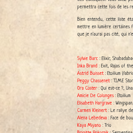
permettra cette fois de les ret
Bien entendu, cette liste ét
mettre en lumière certaines f
que je n'aurai pas cité, qui n'
Sylvie Barc
: Elixir, Shabadab
Inka Brand
: Exit, Rajas of t
Astrid Buisset
: Etoilium (fab
Peggy Chassenet
: T.I.M.E St
Ora Coster
: Qui est-ce ?, Un
Amicie De Colonges
: Etoilium
Elisabeth Hargrave
: Wingspan
Carmen Kleinert
: Le rallye d
Alena Lebedeva
: Face de bo
Kaya Miyano
: Trio
Brigitte Pokornik
: Serpentina