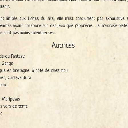
enir...
ant limitée aux fiches du site, elle n'est absolument pas exhaustiv
emmes ayant collaboré sur des jeux que j'apprécie... Je m'excuse plat
en sont pas moins talentueuses...
Autrices
ada ou Fantasy.
he Gange
riqué en bretagne, à côté de chez moi)
ories, Cartaventura
animo
, Mariposas
es vers de terre
uc