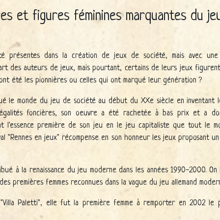
res et figures féminines marquantes du je
 présentes dans la création de jeux de société, mais avec une visi
rt des auteurs de jeux, mais pourtant, certains de leurs jeux figuren
 ont été les pionnières ou celles qui ont marqué leur génération ?
ué le monde du jeu de société au début du XXe siècle en inventant l
égalités foncières, son oeuvre a été rachetée à bas prix et a do
 l'essence première de son jeu en le jeu capitaliste que tout le mo
val "Rennes en jeux" récompense en son honneur les jeux proposant un 
ribué à la renaissance du jeu moderne dans les années 1990-2000. On 
ne des premières femmes reconnues dans la vague du jeu allemand moder
"Villa Paletti", elle fut la première femme à remporter en 2002 le 