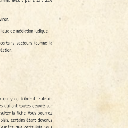
éminin, avec à peine 15 à 25%
iron.
lieux de médiation ludique.
ertains secteurs (comme la
éation).
x qui y contribuent, auteurs
ces qui ont toutes oeuvré sur
sulter la fiche. Vous pourrez
hoisis, certains étant devenus
j'espère que cette liste vous