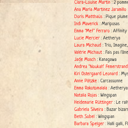
Clara-Louise Martin
: 2 pomme
Ana Maria Martinez Jaramillo
Doris Matthaüs
: Pique plume
Indi Maverick
: Mariposas
Emma "Mef" Ferraro
: Affinity
Lucie Mercier
: Aetherya
Laura Michaud
: Trio, Imagine
Valérie Michaut
: Fais pas l'ân
Jade Mosch
: Kanagawa
Andrea "Noukah" Femerstrand
Kiri Ostergaard Leonard
: Mys
Anne Pätzke
: Carcassonne
Emma Rakotomalala
: Aetherya
Natalia Rojas
: Wingspan
Heidemarie Rüttinger
: Le ral
Gabriela Silveira
: Bazar bizar
Beth Sobel
: Wingspan
Barbara Spelger
: Halli galli,