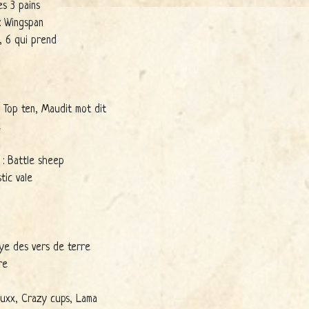
s 3 pains
: Wingspan
, 6 qui prend
, Top ten, Maudit mot dit
e
: Battle sheep
tic vale
lye des vers de terre
re
 Fluxx, Crazy cups, Lama