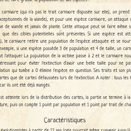
pas de faire grossir la population de vos espèces !
arnivore (qui n'a pas le trait carnivore disposée sur elle), on prend
exceptionnels de la viande), et pour une espèce carnivore, on attaque
e de viande et jamais de plante. Cette attaque peut se faire même si 
 que des cibles potentielles sont présentes. Si une espèce est atta
, le carnivore retire une population de l'espèce attaquée et se nourr
r exemple, si une espèce possède 3 de population et 4 de taille, un car
 l'attaquer. La population de la victime passe à 2 et le carnivore nou
téressant pour éviter l'extinction d'avoir une belle taille pour ne 
ation qui tombe a 0 élimine l'espèce en question. Ses traits et son pl
tes que de cartes défaussées lors de l'extinction. A noter : tous les 
car ils ont été déjà mangés.
st atteinte lors de la distribution des cartes, la partie se termine à 
iture, puis on compte 1 point par population et 1 point par trait de ch
Caractéristiques
 évolutionnistes à partir de 12 ans (cela pourrait même convenir jusqu'