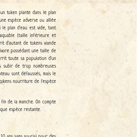
 un token plante dans le plan
 une espèce adverse ou alliée
le plan d'eau est vide, tant
quable (taille inférieure et
it d'autant de tokens viande
nivore possédant une taille de
rrit toute sa population d'un
pas subir de trop nombreuses
ateau sont défaussés, mais le
tokens nourriture de l'espèce
la fin de la manche. On compte
aque espèce restante.
à 10 ans sans soucis) pour des