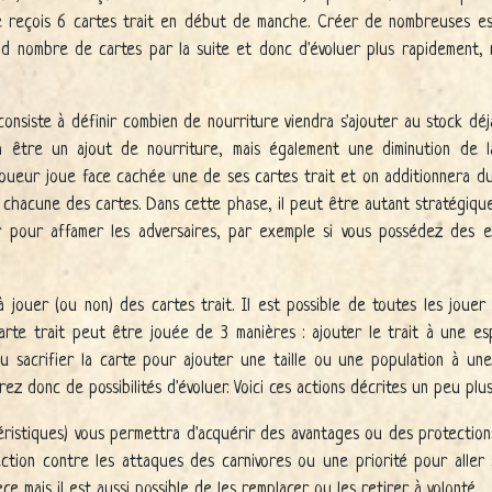
, je reçois 6 cartes trait en début de manche. Créer de nombreuses 
 nombre de cartes par la suite et donc d'évoluer plus rapidement, 
consiste à définir combien de nourriture viendra s'ajouter au stock déj
 être un ajout de nourriture, mais également une diminution de l
joueur joue face cachée une de ses cartes trait et on additionnera du
 chacune des cartes. Dans cette phase, il peut être autant stratégique
r pour affamer les adversaires, par exemple si vous possédez des e
à jouer (ou non) des cartes trait. Il est possible de toutes les joue
rte trait peut être jouée de 3 manières : ajouter le trait à une esp
 sacrifier la carte pour ajouter une taille ou une population à une
ez donc de possibilités d'évoluer. Voici ces actions décrites un peu plus
éristiques) vous permettra d'acquérir des avantages ou des protections
ction contre les attaques des carnivores ou une priorité pour aller 
ce mais il est aussi possible de les remplacer ou les retirer à volonté.