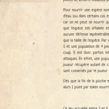
points de victoire. N'oubliez 
Pour nourrir une espèce non c
d'eau (ou dans certains cas 
car on ne peut se nourrir qu
que l'espèce est affamée et
aucune défense impénétrable)
que la taille de l'espèce. Pa
5 et une population de 4 peut
coup. Il est donc parfois in
attaques. En effet, une popul
joueur récupère autant de car
sont conservés par le joueur 
Dès que la fin de la pioche e
alors 1 point par token nourr
Ce jeu accueille entre 2 et 6