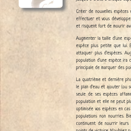
Créer de nouvelles espèces v
effectuer et vous développer
et risquent fort de mourir av
Augmenter la taille d'une es
espèce plus petite que lui. 
attaquer plus d'espèces. A
population d'une espèce ira 
principale de marquer des poin
La quatrième et dernière pha
le plan d'eau et ajouter (ou 
seule de ses espèces affamé
population et elle ne peut pl
optimisée vos espèces en cas
populations non nourries. B
continuent de nourrir leur