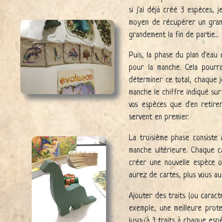
si j'ai déjà créé 3 espèces
moyen de récupérer un grand
grandement la fin de partie...
Puis, la phase du plan d'eau 
pour la manche. Cela pourra
déterminer ce total, chaque 
manche le chiffre indiqué sur
vos espèces que d'en retire
servent en premier.
La troisième phase consiste 
manche ultérieure. Chaque ca
créer une nouvelle espèce ou
aurez de cartes, plus vous aur
Ajouter des traits (ou caract
exemple, une meilleure prote
jusqu'à 3 traits à chaque espè