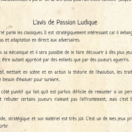
.
L'avis de Passion Ludique
é parmi les classiques. Il est stratégiquement intéressant car il mélan
os et adaptation en direct aux adversaires.
ns sa mécanique et il sera possible de le faire découvrir à des plus je
nc être autant apprécié par des enfants que par des joueurs aguerris.
if, mettant en scène et en action la théorie de l'évolution, les trai
 besoin d'évoluer pour survivre...
 côté punitif qui fait qu'il est parfois difficile de remonter si on p
rebuter certains joueurs n'aimant pas l'affrontement, mais c'est 
pide, stratégique et son matériel est très joli. C'est un de mes jeux p
rtir.