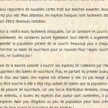
ous rapportera de nouvelles cartes trait aux manches suivantes. Vous
ez plus vite. Mais attention, les espèces basiques sont facilement at
ant d'être devenues rentables.
pèce la rendra moins facilement attaquable, car un carnivore ne pourr
Evidemment, les carnivores auront également tout intérêt à augmenter
ugmenter la population permet de se nourrir beaucoup plus à chaq
chercher un token de nourriture pour se rassasier. Pour rappel, nourr
ts, ne l'oubliez pas !
se de la manche consiste à nourrir ses espèces. On commence par révé
supprimer) des tokens de nourriture. Puis, en partant du premier joue
e d'un seul token. Une espèce est affamée si elle n'a pas mangé 
us être nourrie si elle a déjà reçu autant de tokens que sa population.
 de pénurie de nourriture, car une fois la distribution terminée, cha
ien entendu, si toutes les espèces d'un joueur sont contentées, il 
s espèces. Avoir peu d'espèces ou peu de population peut donc cr