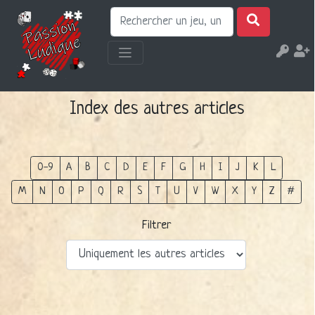
Index des autres articles
0-9
A
B
C
D
E
F
G
H
I
J
K
L
M
N
O
P
Q
R
S
T
U
V
W
X
Y
Z
#
Filtrer