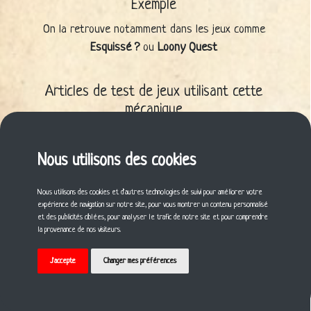
Exemple
On la retrouve notamment dans les jeux comme
Esquissé ?
ou
Loony Quest
Articles de test de jeux utilisant cette
mécanique
Esquissé ?
Nous utilisons des cookies
Cette mécanique vous a plu ? Partagez-la !
Nous utilisons des cookies et d'autres technologies de suivi pour améliorer votre
expérience de navigation sur notre site, pour vous montrer un contenu personnalisé
et des publicités ciblées, pour analyser le trafic de notre site et pour comprendre
la provenance de nos visiteurs.
J'accepte
Changer mes préférences
© 2021 Gildas BILLARD