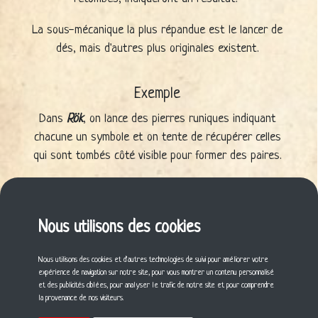
La sous-mécanique la plus répandue est le lancer de
dés, mais d'autres plus originales existent.
Exemple
Dans
Rök
, on lance des pierres runiques indiquant
chacune un symbole et on tente de récupérer celles
qui sont tombés côté visible pour former des paires.
Articles de test de jeux utilisant cette
mécanique
Nous utilisons des cookies
Les papattes
Nous utilisons des cookies et d'autres technologies de suivi pour améliorer votre
expérience de navigation sur notre site, pour vous montrer un contenu personnalisé
Cette mécanique vous a plu ? Partagez-la !
et des publicités ciblées, pour analyser le trafic de notre site et pour comprendre
la provenance de nos visiteurs.