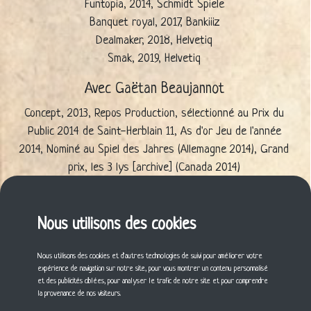
Funtopia, 2014, Schmidt Spiele
Banquet royal, 2017, Bankiiiz
Dealmaker, 2018, Helvetiq
Smak, 2019, Helvetiq
Avec Gaëtan Beaujannot
Concept, 2013, Repos Production, sélectionné au Prix du
Public 2014 de Saint-Herblain 11, As d'or Jeu de l'année
2014, Nominé au Spiel des Jahres (Allemagne 2014), Grand
prix, les 3 lys [archive] (Canada 2014)
Concept kids, 2018, Repos Production
Avec Jean-Jacques Derghazarian
Nous utilisons des cookies
Ourskipik, 2019, Djeco
Nous utilisons des cookies et d'autres technologies de suivi pour améliorer votre
expérience de navigation sur notre site, pour vous montrer un contenu personnalisé
Cette fiche vous a plu ? Partagez-la !
et des publicités ciblées, pour analyser le trafic de notre site et pour comprendre
la provenance de nos visiteurs.