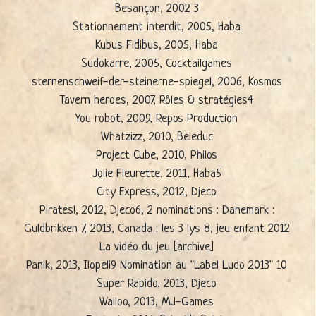
Besançon, 2002 3
Stationnement interdit, 2005, Haba
Kubus Fidibus, 2005, Haba
Sudokarre, 2005, Cocktailgames
sternenschweif-der-steinerne-spiegel, 2006, Kosmos
Tavern heroes, 2007, Rôles & stratégies4
You robot, 2009, Repos Production
Whatzizz, 2010, Beleduc
Project Cube, 2010, Philos
Jolie Fleurette, 2011, Haba5
City Express, 2012, Djeco
Pirates!, 2012, Djeco6, 2 nominations : Danemark :
Guldbrikken 7, 2013, Canada : les 3 lys 8, jeu enfant 2012
La vidéo du jeu [archive]
Panik, 2013, Ilopeli9 Nomination au "Label Ludo 2013" 10
Super Rapido, 2013, Djeco
Walloo, 2013, MJ-Games