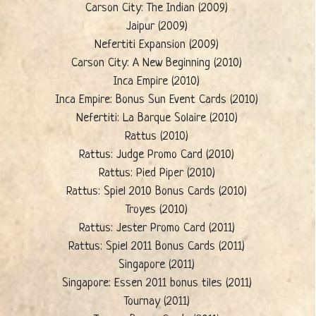
Carson City: The Indian (2009)
Jaipur (2009)
Nefertiti Expansion (2009)
Carson City: A New Beginning (2010)
Inca Empire (2010)
Inca Empire: Bonus Sun Event Cards (2010)
Nefertiti: La Barque Solaire (2010)
Rattus (2010)
Rattus: Judge Promo Card (2010)
Rattus: Pied Piper (2010)
Rattus: Spiel 2010 Bonus Cards (2010)
Troyes (2010)
Rattus: Jester Promo Card (2011)
Rattus: Spiel 2011 Bonus Cards (2011)
Singapore (2011)
Singapore: Essen 2011 bonus tiles (2011)
Tournay (2011)