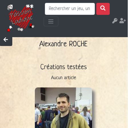
Alexandre ROCHE
Créations testées
Aucun article