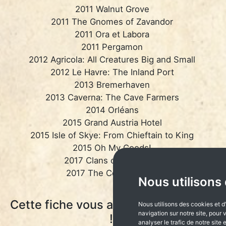
2011 Walnut Grove
2011 The Gnomes of Zavandor
2011 Ora et Labora
2011 Pergamon
2012 Agricola: All Creatures Big and Small
2012 Le Havre: The Inland Port
2013 Bremerhaven
2013 Caverna: The Cave Farmers
2014 Orléans
2015 Grand Austria Hotel
2015 Isle of Skye: From Chieftain to King
2015 Oh My Goods!
2017 Clans of Caledonia
2017 The Cousins' War
Nous utilisons
Cette fiche vous a plu ? Partagez-la
Nous utilisons des cookies et d
navigation sur notre site, pour
!
analyser le trafic de notre sit