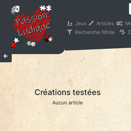
Jeux
Articles
M
Recherche filtrée
D
Créations testées
Aucun article