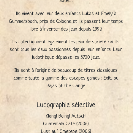
auteur.
Ils vivent avec leur deux enfants Lukas et Emely à
Gummersbach, près de Cologne et ils passent leur temps
libre à inventer des jeux depuis 1999.
Ils collectionnent également les jeux de société car ils
sont tous les deux passionnés depuis leur enfance. Leur
ludothèque dépasse les 3700 jeux.
Ils sont à l'origine de beaucoup de titres classiques
comme toute la gamme des escapes games : Exit, ou
Rajas of the Gange
Ludographie sélective
Klong! Boing! Autsch!
Guatemala Café (2006)
Lust auf Ometepe (2006)