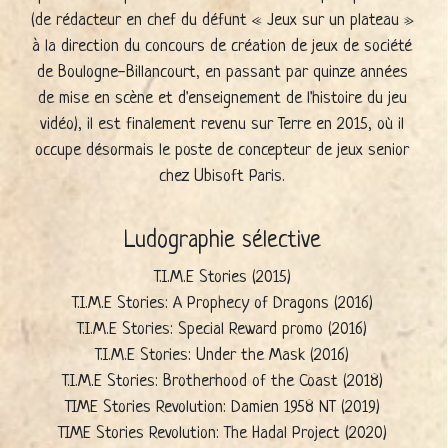
(de rédacteur en chef du défunt « Jeux sur un plateau »
à la direction du concours de création de jeux de société
de Boulogne-Billancourt, en passant par quinze années
de mise en scène et d'enseignement de l'histoire du jeu
vidéo), il est finalement revenu sur Terre en 2015, où il
occupe désormais le poste de concepteur de jeux senior
chez Ubisoft Paris.
Ludographie sélective
T.I.M.E Stories (2015)
T.I.M.E Stories: A Prophecy of Dragons (2016)
T.I.M.E Stories: Special Reward promo (2016)
T.I.M.E Stories: Under the Mask (2016)
T.I.M.E Stories: Brotherhood of the Coast (2018)
TIME Stories Revolution: Damien 1958 NT (2019)
TIME Stories Revolution: The Hadal Project (2020)