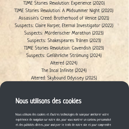
TIME Stories Revolution: Experience (2020)
TIME Stories Revolution: A Midsummer Night (2020)
Assassin's Creed: Brotherhood of Venice (2021)
Suspects: Claire Harper, Eternal Investigator (2022)
Suspects: Mörderischer Marathon (2023)
Suspects: Shakespeares Tränen (2023)
TIME Stories Revolution: Cavendish (2023)
Suspects: Gefährliche Strömung (2024)
Altered (2024)
The Incal Infinite (2024)
Altered: Skybound Odyssey (2025)
Altered: Whispers from the Maze (2025)
Altered: Trial by Frost (2025)
Altered: Seeds of Unity (2026)
Nous utilisons des cookies
Brawlhalla: The Card Game (2027)
Nous utilisons des cookies et d'autres technologies de suivi pour améliorer votre
expérience de navigation sur notre site, pour vous montrer un contenu personnalisé
Cette fiche vous a plu ? Partagez-la !
et des publicités ciblées, pour analyser le trafic de notre site et pour comprendre