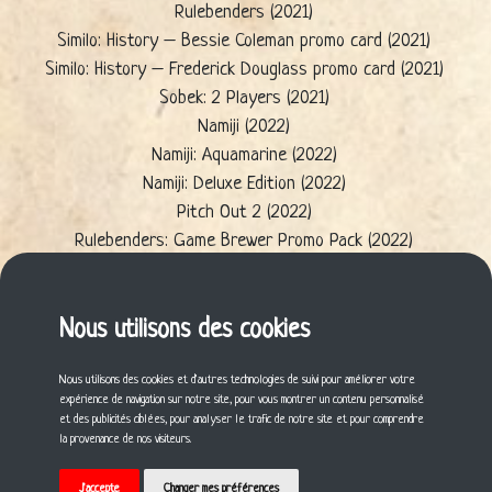
Rulebenders (2021)
Similo: History – Bessie Coleman promo card (2021)
Similo: History – Frederick Douglass promo card (2021)
Sobek: 2 Players (2021)
Namiji (2022)
Namiji: Aquamarine (2022)
Namiji: Deluxe Edition (2022)
Pitch Out 2 (2022)
Rulebenders: Game Brewer Promo Pack (2022)
Sobek: 2 Players – Treasures of the Pharaoh (2022)
Tokaido Duo (2022)
The Paradox Initiative (2023)
Nous utilisons des cookies
Dead Cells: The Rogue-Lite Board Game (2024)
Nous utilisons des cookies et d'autres technologies de suivi pour améliorer votre
expérience de navigation sur notre site, pour vous montrer un contenu personnalisé
Cette fiche vous a plu ? Partagez-la !
et des publicités ciblées, pour analyser le trafic de notre site et pour comprendre
la provenance de nos visiteurs.
J'accepte
Changer mes préférences