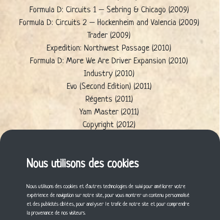
Formula D: Circuits 1 – Sebring & Chicago (2009)
Formula D: Circuits 2 – Hockenheim and Valencia (2009)
Trader (2009)
Expedition: Northwest Passage (2010)
Formula D: More We Are Driver Expansion (2010)
Industry (2010)
Evo (Second Edition) (2011)
Régents (2011)
Yam Master (2011)
Copyright (2012)
Open Sesame (2012)
The Werewolves of Miller's Hollow: The Pact (2014)
Nous utilisons des cookies
FIEF France: Gameboard (2019)
Soul Raiders (2023)
Nous utilisons des cookies et d'autres technologies de suivi pour améliorer votre
expérience de navigation sur notre site, pour vous montrer un contenu personnalisé
et des publicités ciblées, pour analyser le trafic de notre site et pour comprendre
Cette fiche vous a plu ? Partagez-la !
la provenance de nos visiteurs.