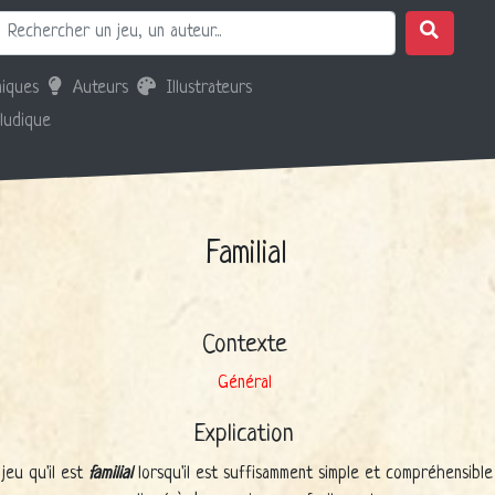
iques
Auteurs
Illustrateurs
 ludique
Familial
Contexte
Général
Explication
 jeu qu'il est
familial
lorsqu'il est suffisamment simple et compréhensibl