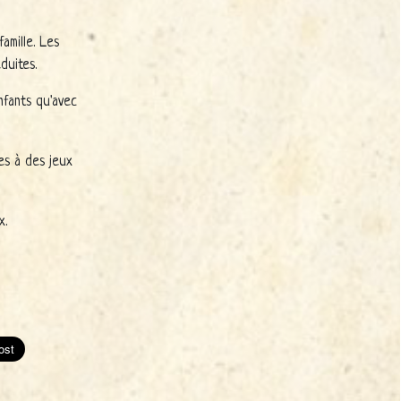
amille. Les
duites.
nfants qu'avec
es à des jeux
x.