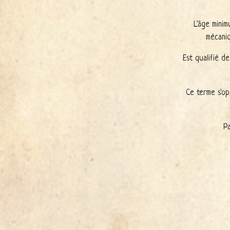
L'âge minim
mécaniq
Est qualifié d
Ce terme s'op
Pa