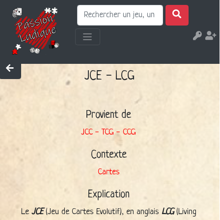
JCE - LCG
Provient de
JCC - TCG - CCG
Contexte
Cartes
Explication
Le
JCE
(Jeu de Cartes Evolutif), en anglais
LCG
(Living