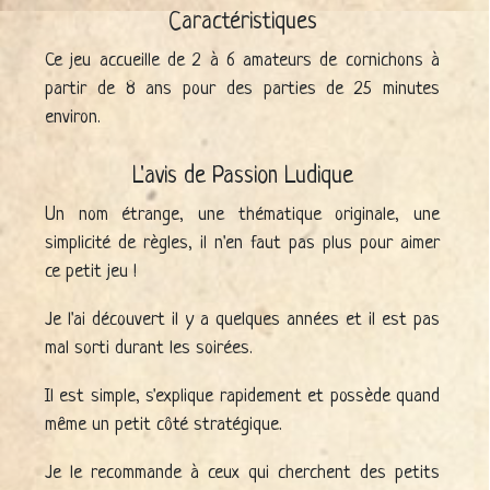
Caractéristiques
Ce jeu accueille de 2 à 6 amateurs de cornichons à
partir de 8 ans pour des parties de 25 minutes
environ.
L'avis de Passion Ludique
Un nom étrange, une thématique originale, une
simplicité de règles, il n'en faut pas plus pour aimer
ce petit jeu !
Je l'ai découvert il y a quelques années et il est pas
mal sorti durant les soirées.
Il est simple, s'explique rapidement et possède quand
même un petit côté stratégique.
Je le recommande à ceux qui cherchent des petits