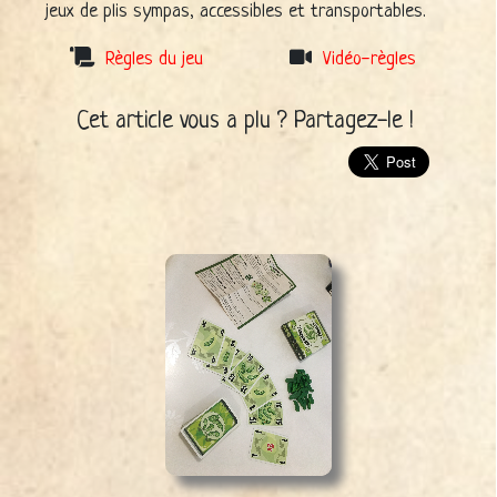
jeux de plis sympas, accessibles et transportables.
Règles du jeu
Vidéo-règles
Cet article vous a plu ? Partagez-le !