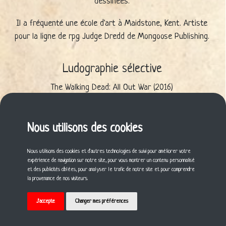
dessinées.
Il a fréquenté une école d'art à Maidstone, Kent. Artiste
pour la ligne de rpg Judge Dredd de Mongoose Publishing.
Ludographie sélective
The Walking Dead: All Out War (2016)
The Walking Dead: All Out War Collector's Edition (2018)
The Walking Dead: Here's Negan – The Board Game (2018)
The Walking Dead: The Board Game (2011)
Nous utilisons des cookies
The Walking Dead: The Prison – Board Game (2014)
Nous utilisons des cookies et d'autres technologies de suivi pour améliorer votre
expérience de navigation sur notre site, pour vous montrer un contenu personnalisé
Cette fiche vous a plu ? Partagez-la !
et des publicités ciblées, pour analyser le trafic de notre site et pour comprendre
la provenance de nos visiteurs.
J'accepte
Changer mes préférences
© 2021 Gildas BILLARD