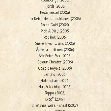
Cowabunga (2005)
Fjords (2005)
Hexenkessel (2005)
Im Reich der Lotosblumen (2005)
Incan Gold (2005)
Pick A Dilly (2005)
Rat Hot (2005)
Snake River Claims (2005)
Äpfel und Birnen (2006)
Ark Extra Mix (2006)
Colour Cheater (2006)
Gambit Royale (2006)
Jericho (2006)
Nottingham (2006)
Null & Nichtig (2006)
Toppo (2006)
Dice² (2007)
If Wishes Were Fishes! (2007)