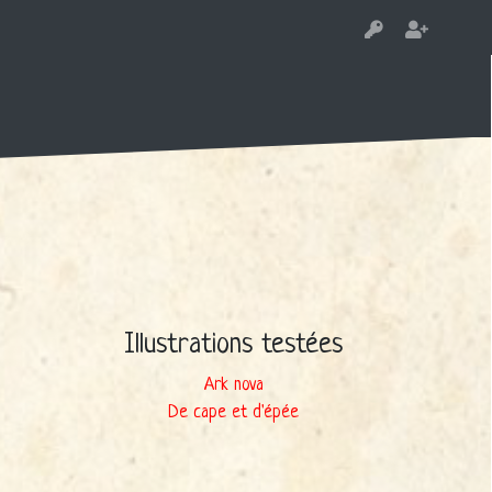
Illustrations testées
Ark nova
De cape et d'épée