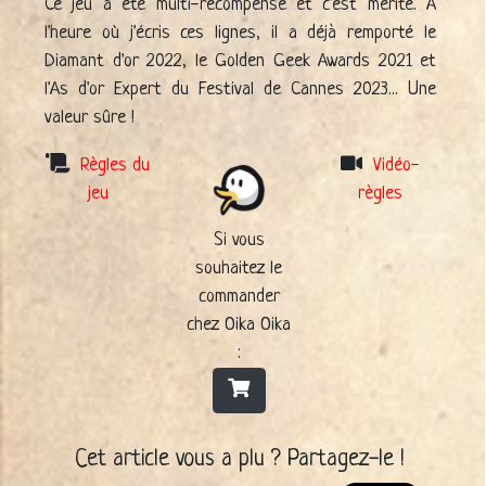
Ce jeu a été multi-récompensé et c'est mérité. A
l'heure où j'écris ces lignes, il a déjà remporté le
Diamant d'or 2022, le Golden Geek Awards 2021 et
l'As d'or Expert du Festival de Cannes 2023... Une
valeur sûre !
Règles du
Vidéo-
jeu
règles
Si vous
souhaitez le
commander
chez Oika Oika
:
Cet article vous a plu ? Partagez-le !