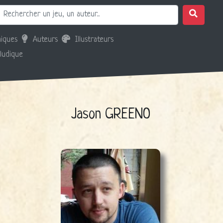
iques
Auteurs
Illustrateurs
 ludique
Jason GREENO