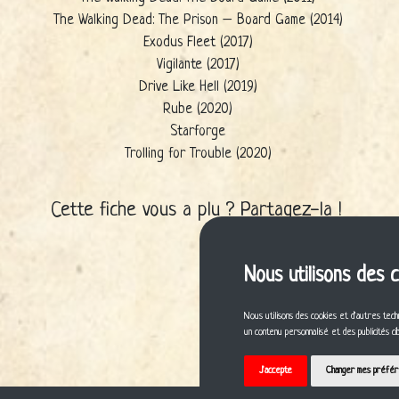
The Walking Dead: The Prison – Board Game (2014)
Exodus Fleet (2017)
Vigilante (2017)
Drive Like Hell (2019)
Rube (2020)
Starforge
Trolling for Trouble (2020)
Cette fiche vous a plu ? Partagez-la !
Nous utilisons des 
Nous utilisons des cookies et d'autres tech
un contenu personnalisé et des publicités c
J'accepte
Changer mes préfé