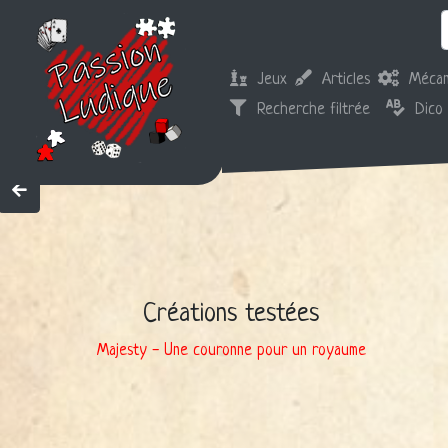
Jeux
Articles
Mécan
Recherche filtrée
Dico
Créations testées
Majesty - Une couronne pour un royaume