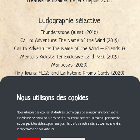
créative de dizaines de jeux depuis 2012.
Ludographie sélective
Thunderstone Quest (2018)
Call to Adventure: The Name of the Wind (2019)
Call to Adventure: The Name of the Wind – Friends &
Mentors Kickstarter Exclusive Card Pack (2019)
Mariposas (2020)
Tiny Towns: FLGS and Larkstone Promo Cards (2020)
PinPoint (2021)
Sunny Day Sardines (2021)
Nous utilisons des cookies
Castle Panic: Deluxe Collection (2022)
Gartenbau (2022)
Nous utilisons des cookies et d'autres technologies de suivi pour améliorer votre
expérience de navigation sur notre site, pour vous montrer un contenu personnalisé
et des publicités ciblées, pour analyser le trafic de notre site et pour comprendre
Cette fiche vous a plu ? Partagez-la !
la provenance de nos visiteurs.