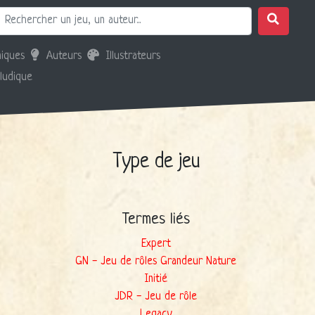
iques
Auteurs
Illustrateurs
 ludique
Type de jeu
Termes liés
Expert
GN - Jeu de rôles Grandeur Nature
Initié
JDR - Jeu de rôle
Legacy